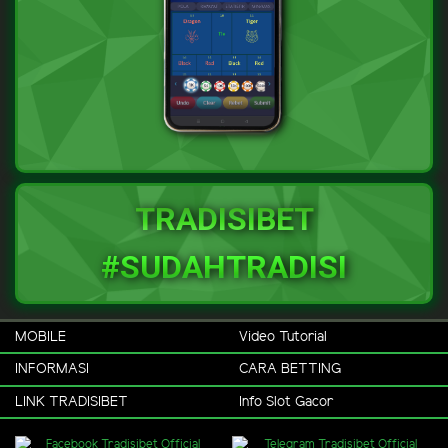
TRADISIBET
#SUDAHTRADISI
MOBILE
Video Tutorial
INFORMASI
CARA BETTING
LINK TRADISIBET
Info Slot Gacor