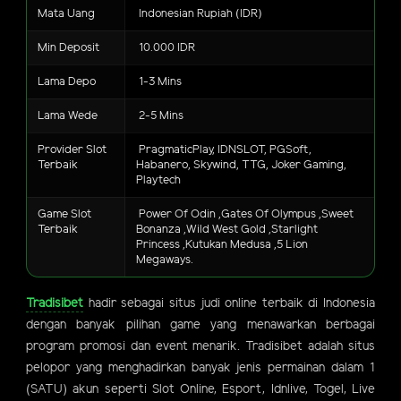
Mata Uang
Indonesian Rupiah (IDR)
Min Deposit
10.000 IDR
Lama Depo
1-3 Mins
Lama Wede
2-5 Mins
Provider Slot
PragmaticPlay, IDNSLOT, PGSoft,
Terbaik
Habanero, Skywind, TTG, Joker Gaming,
Playtech
Game Slot
Power Of Odin ,Gates Of Olympus ,Sweet
Terbaik
Bonanza ,Wild West Gold ,Starlight
Princess ,Kutukan Medusa ,5 Lion
Megaways.
Tradisibet
hadir sebagai situs judi online terbaik di Indonesia
dengan banyak pilihan game yang menawarkan berbagai
program promosi dan event menarik. Tradisibet adalah situs
pelopor yang menghadirkan banyak jenis permainan dalam 1
(SATU) akun seperti Slot Online, Esport, Idnlive, Togel, Live