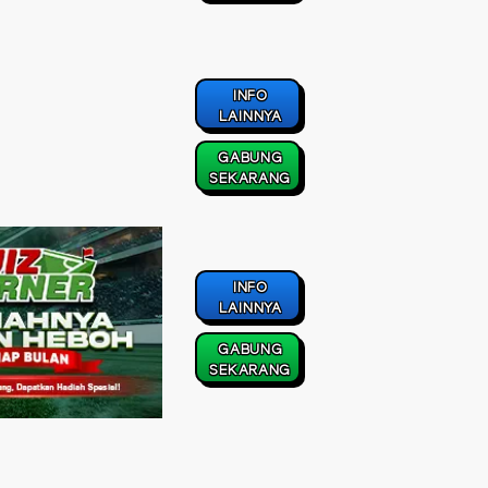
INFO
LAINNYA
GABUNG
SEKARANG
INFO
LAINNYA
GABUNG
SEKARANG