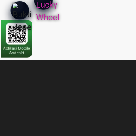
MOBILE
Video Tutoria