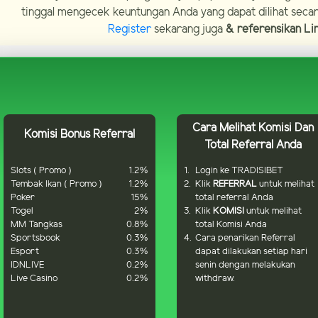
tinggal mengecek keuntungan Anda yang dapat dilihat seca
Register
sekarang juga
& referensikan Li
Cara Melihat Komisi Dan
Komisi Bonus Referral
Total Referral Anda
Slots ( Promo )
1.2%
1.
Login ke TRADISIBET
Tembak Ikan ( Promo )
1.2%
2.
Klik
REFERRAL
untuk melihat
Poker
15%
total referral Anda
Togel
2%
3.
Klik
KOMISI
untuk melihat
MM Tangkas
0.8%
total Komisi Anda
Sportsbook
0.3%
4.
Cara penarikan Referral
Esport
0.3%
dapat dilakukan setiap hari
IDNLIVE
0.2%
senin dengan melakukan
Live Casino
0.2%
withdraw.