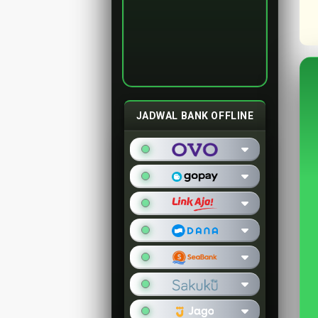
JADWAL BANK OFFLINE